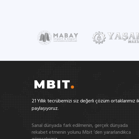
21 Yıllık tecrübemizi siz değerli çözüm ortaklarımız il
paylaşıyoruz.
Sanal dünyada fark edilmenin, gerçek dünyada
rekabet etmenin yolunu Mbit ’den yararlandıkca