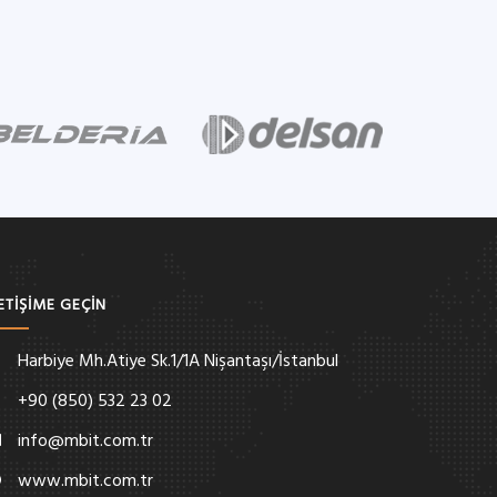
LETİŞİME GEÇİN
Harbiye Mh.Atiye Sk.1/1A Nişantaşı/İstanbul
+90 (850) 532 23 02
info@mbit.com.tr
www.mbit.com.tr