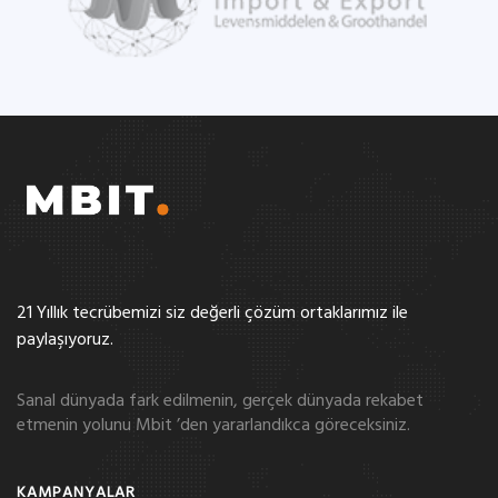
21 Yıllık tecrübemizi siz değerli çözüm ortaklarımız ile
paylaşıyoruz.
Sanal dünyada fark edilmenin, gerçek dünyada rekabet
etmenin yolunu Mbit ’den yararlandıkca göreceksiniz.
KAMPANYALAR