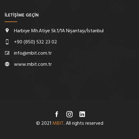
İLETİŞİME GEÇİN
Harbiye Mh.Atiye Sk.1/1A Nişantaşı/İstanbul
+90 (850) 532 23 02
info@mbit.com.tr
www.mbit.com.tr
© 2021
MBIT
. All rights reserved