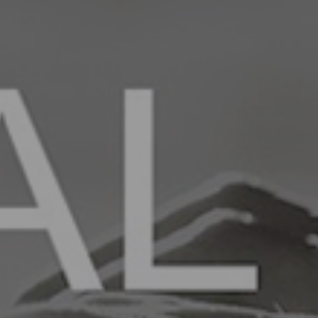
E
ORUZ
GÜÇLÜ
e çıkarıyoruz.